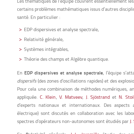
Les thématiques de l’équipe couvrent essentiellement les
certains problèmes mathématiques issus d‘autres discipli
santé. En particulier :
EDP dispersives et analyse spectrale,
Relativité générale,
Systèmes intégrables,
Théorie des champs et Algèbre quantique.
EDP dispersives et analyse spectrale
En
, l’équipe s‘a
dispersifs
(des zones d’oscillations rapides) et des explosi
Pour cela une combinaison de méthodes numériques, ana
appliquée.
C. Klein
,
V. Matveev
,
J. Sjöstrand
et
N. Stoi
d’experts nationaux et internationaux. Des aspects
électrique) sont discutés en collaboration avec les lab
spectres d’opérateurs non-autonomes sont étudiés par
J.