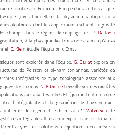
ects mathématiques des trous noirs et des ondes
lusieurs centres en France et Europe dans la thématique.
hysique gravitationnelle et la physique quantique, ainsi
eurs aléatoires, dont les applications incluent la gravité
des champs dans le régime de couplage fort.
B. Raffaelli
gravitation, à la physique des trous noirs, ainsi qu’à des
onnel.
C. Klein
étudie l’équation d’Ernst.
ssiques sont explorés dans l’équipe.
G. Carlet
explore en
tructures de Poisson et bi-hamiltoniennes, variétés de
rchies intégrables de type topologique associées aux
ogiques des champs.
N. Kitanine
travaille sur des modèles
applications aux dualités AdS/CFT (qui mettent en jeu de
entre l’intégrabilité et la géométrie de Poisson non-
es problèmes de la géométrie de Poisson.
V. Matveev
a été
ystèmes intégrables. Il reste un expert dans ce domaine,
ifférents types de solutions d’équations non linéaires