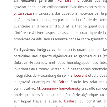
Relativité générale
En
,
J.-L. Jaramillo
étudie des asp
gravitationnelles en collaboration avec des experts de p
S. Carrozza
s’intéresse à des questions motivées par la p
qu’à leurs interactions, en particulier la théorie des tens
quantique en dimension d ≥ 3, et la théorie quantique 
s’intéresse à divers aspects classique et quantique de la 
problèmes de diffusion résonante dans le cadre gravitati
Systèmes intégrables
En
, les aspects quantiques et cla
particulier des aspects algébriques et géométriques (s
Dubrovin-Frobenius, méthodes homologiques) des hiéra
invariants de Gromov-Witten ou à des théories cohomol
intégrables de Heisenberg de
spin
.
S. Leurent
étudie des 
la gravité quantique).
M. Fairon
étudie les relations 
commutative.
M. Semenov-Tian-Shansky
travaille sur d
un des premiers à appliquer la géométrie algébrique aux s
sur lequel travaille aussi
P. Gaillard
, qui construit d