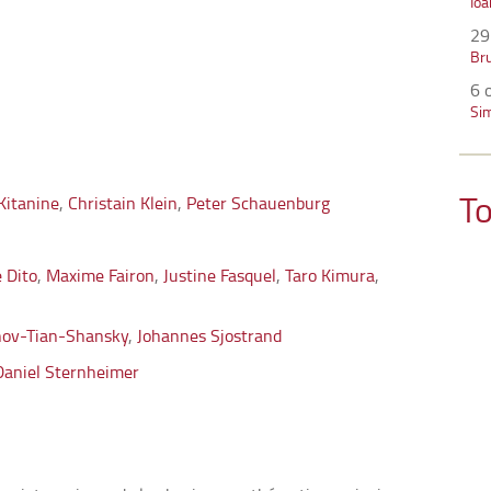
Io
29
Bru
6 
Si
To
Kitanine
,
Christain Klein
,
Peter Schauenburg
 Dito
,
Maxime Fairon
,
Justine Fasquel
,
Taro Kimura
,
ov-Tian-Shansky
,
Johannes Sjostrand
Daniel Sternheimer