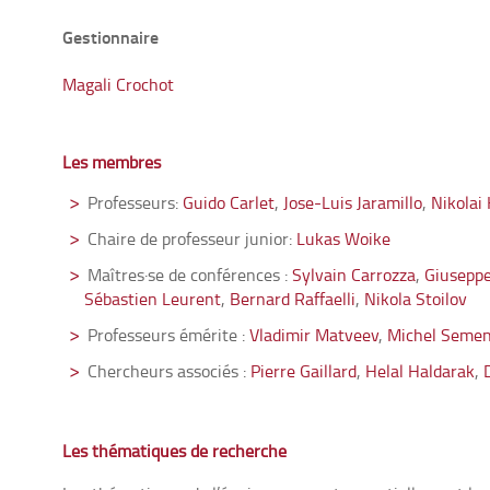
Gestionnaire
Magali Crochot
Les membres
Professeurs:
Guido Carlet
,
Jose-Luis Jaramillo
,
Nikolai 
Chaire de professeur junior:
Lukas Woike
Maîtres·se de conférences :
Sylvain Carrozza
,
Giuseppe
Sébastien Leurent
,
Bernard Raffaelli
,
Nikola Stoilov
Professeurs émérite :
Vladimir Matveev
,
Michel Semen
Chercheurs associés :
Pierre Gaillard
,
Helal Haldarak
,
Les thématiques de recherche