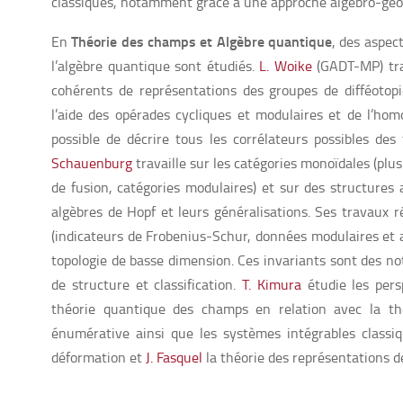
classiques, notamment grâce à une approche algébro-géo
Théorie des champs et Algèbre quantique
En
, des aspe
l’algèbre quantique sont étudiés.
L. Woike
(GADT-MP) trav
cohérents de représentations des groupes de difféotopie.
l’aide des opérades cycliques et modulaires et de l’homol
possible de décrire tous les corrélateurs possibles d
Schauenburg
travaille sur les catégories monoïdales (plus
de fusion, catégories modulaires) et sur des structures a
algèbres de Hopf et leurs généralisations. Ses travaux r
(indicateurs de Frobenius-Schur, données modulaires et au
topologie de basse dimension. Ces invariants sont des noti
de structure et classification.
T. Kimura
étudie les pers
théorie quantique des champs en relation avec la th
énumérative ainsi que les systèmes intégrables classi
déformation et
J. Fasquel
la théorie des représentations d