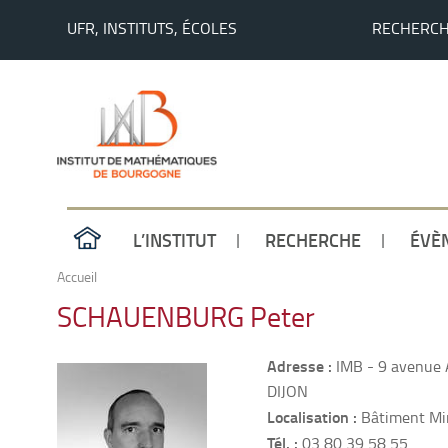
UFR, INSTITUTS, ÉCOLES
RECHERC
L’INSTITUT
RECHERCHE
ÉVÈ
Accueil
SCHAUENBURG Peter
Adresse :
IMB - 9 avenue 
DIJON
Localisation :
Bâtiment Mir
Tél. :
03 80 39 58 55