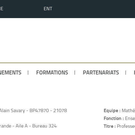
HE
ENT
NEMENTS
FORMATIONS
PARTENARIATS
Equipe :
Alain Savary - BP47870 - 21078
Mathé
Fonction :
Ense
ande - Aile A - Bureau 324
Titre :
Professe