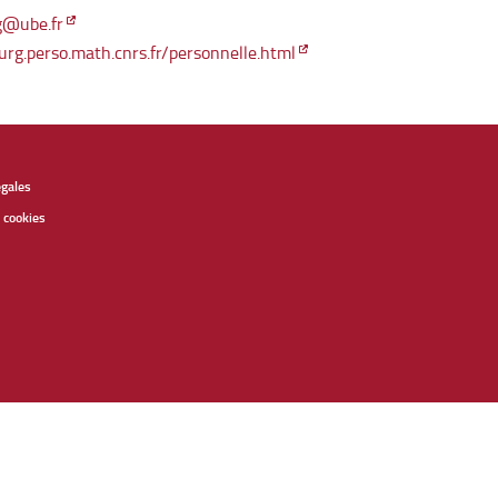
g@ube.fr
urg.perso.math.cnrs.fr/personnelle.html
égales
 cookies