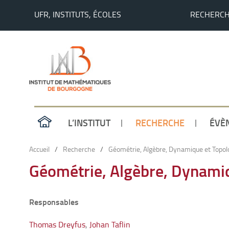
UFR, INSTITUTS, ÉCOLES
RECHERC
L’INSTITUT
RECHERCHE
ÉVÈ
Accueil
/
Recherche
/
Géométrie, Algèbre, Dynamique et Topol
Géométrie, Algèbre, Dynamiq
Responsables
Thomas Dreyfus
,
Johan Taflin