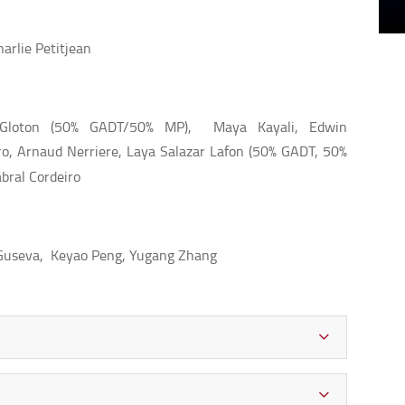
arlie Petitjean
s Gloton (50% GADT/50% MP), Maya Kayali, Edwin
ro, Arnaud Nerriere, Laya Salazar Lafon (50% GADT, 50%
abral Cordeiro
ya Guseva, Keyao Peng, Yugang Zhang