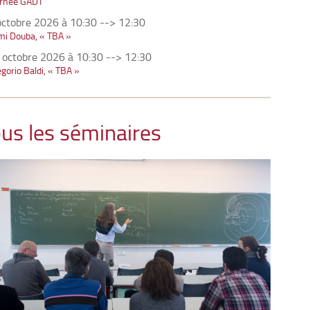
urnée GADT
octobre 2026 à 10:30
-->
12:30
mi Douba, « TBA »
 octobre 2026 à 10:30
-->
12:30
gorio Baldi, « TBA »
us les séminaires