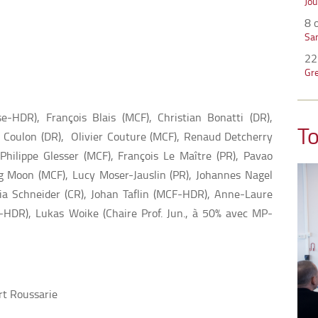
Jo
8 
Sa
22
Gre
e-HDR), François Blais (MCF), Christian Bonatti (DR),
To
 Coulon (DR), Olivier Couture (MCF), Renaud Detcherry
Philippe Glesser (MCF), François Le Maître (PR), Pavao
 Moon (MCF), Lucy Moser-Jauslin (PR), Johannes Nagel
ulia Schneider (CR), Johan Taflin (MCF-HDR), Anne-Laure
F-HDR), Lukas Woike (Chaire Prof. Jun., à 50% avec MP-
rt Roussarie