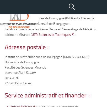
Accès & contact
L’Institut de Mathématiques de Bourgogne (IMB) est situé sur le
campus de Dijon de l’Université de Bourgogne.
Le laboratoire occupe les 2ème, 3ème et 4ème étage de l’Aile A du
bâtiment Mirande (
UFR Sciences et Techniques
).
Adresse postale :
Institut de Mathématiques de Bourgogne (UMR 5584 CNRS)
Université de Bourgogne
Faculté des Sciences Mirande
9 avenue Alain Savary
BP 47870
21078 Dijon Cedex
Service administratif et financier :
Anissa Bellaassali
: 03 80 39 58 20 (responsable)