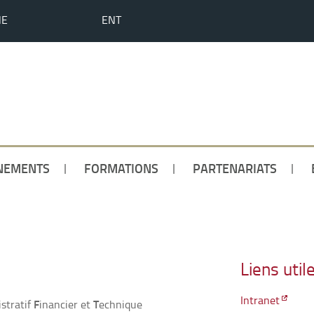
HE
ENT
NEMENTS
FORMATIONS
PARTENARIATS
Liens util
Intranet
F
T
stratif
inancier et
echnique