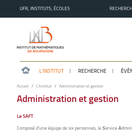
UFR, INSTITUTS, ÉCOLES
RECHERC
L’INSTITUT
RECHERCHE
ÉVÈ
Accueil
/
L’Institut
/
Administration et gestion
Administration et gestion
Le SAFT
S
A
Composé d’une équipe de six personnes, le
ervice
dmini