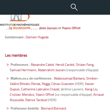
Statistique, Probabilités,
Optimisation et Contrôle
Responsables :
Abderrahim Jouran
i et
Yoann Offret
Gestionnaire :
Damien Hugede
Les membres
Professeurs
:
Alexandre Cabot
,
Hervé Cardot
,
Shizan Fang
,
Samuel Herrmann
,
Abderrahim Jourani
(responsable d’équipe)
Maîtres.se.s de conférences
:
Abdessamad Barbara
,
Siméon-
Valère Bitseki-Penda
,
Peggy Cénac-Guesdon
(HDR),
Xavier
Dupuis
,
Catherine Labruère Chazal
, Jérôme Laurens,
Kang Liu
,
Cristian Mendico
,
Yoann Offret
(co-responsable d’équipe),
Arnaud
Rousselle
,
Patrick Tardivel
(HDR)
Professeur émérite
:
Bernard Bonnard