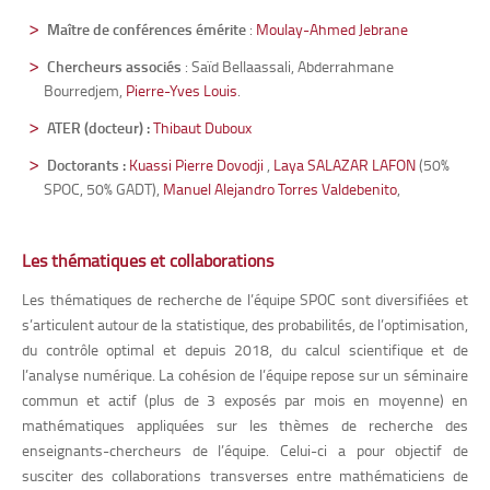
Maître de conférences émérite
:
Moulay-Ahmed Jebrane
Chercheurs associés
: Saïd Bellaassali, Abderrahmane
Bourredjem,
Pierre-Yves Louis
.
ATER (docteur)
:
Thibaut Duboux
Doctorants :
Kuassi Pierre Dovodji
,
Laya S
ALAZAR LAFON
(50%
SPOC, 50% GADT),
Manuel Alejandro Torres Valdebenito
,
Les thématiques et collaborations
Les thématiques de recherche de l’équipe SPOC sont diversifiées et
s’articulent autour de la statistique, des probabilités, de l’optimisation,
du contrôle optimal et depuis 2018, du calcul scientifique et de
l’analyse numérique. La cohésion de l’équipe repose sur un séminaire
commun et actif (plus de 3 exposés par mois en moyenne) en
mathématiques appliquées sur les thèmes de recherche des
enseignants-chercheurs de l’équipe. Celui-ci a pour objectif de
susciter des collaborations transverses entre mathématiciens de