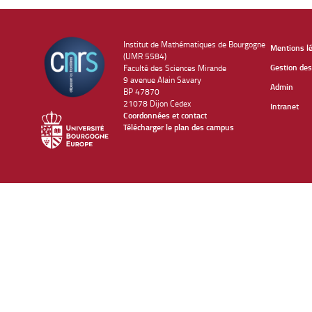
Institut de Mathématiques de Bourgogne
Mentions l
(UMR 5584)
Gestion des
Faculté des Sciences Mirande
9 avenue Alain Savary
Admin
BP 47870
21078 Dijon Cedex
Intranet
Coordonnées et contact
Télécharger le plan des campus