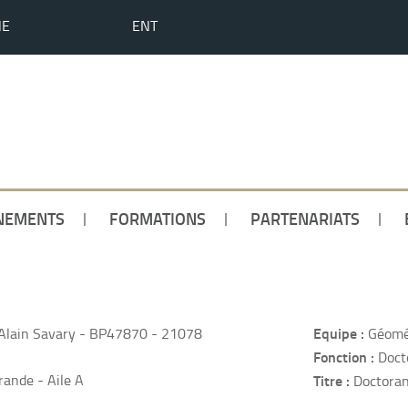
HE
ENT
NEMENTS
FORMATIONS
PARTENARIATS
Equipe :
Alain Savary - BP47870 - 21078
Géomét
Fonction :
Doct
ande - Aile A
Titre :
Doctora