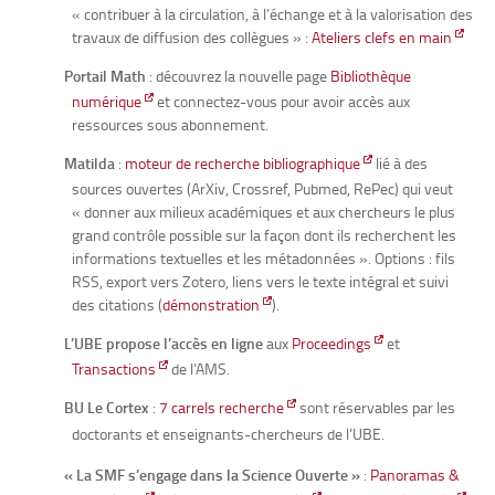
rencontres mathématiques (CIRM), l’Institut des hautes
rencontres mathématiques (CIRM), l’Institut des hautes
« contribuer à la circulation, à l’échange et à la valorisation des
études scientifiques (IHES) et l’Institut Henri Poincaré (IHP)
études scientifiques (IHES) et l’Institut Henri Poincaré (IHP)
travaux de diffusion des collègues » :
Ateliers clefs en main
:
:
accès
accès
Portail Math
: découvrez la nouvelle page
Bibliothèque
Catalogue des bibliothèques de l’uB, dont l’IMB
Catalogue des bibliothèques de l’uB, dont l’IMB
:
:
accès
accès
numérique
et connectez-vous pour avoir accès aux
ressources sous abonnement.
(s’authentifier : bouton « compte lecteur » en haut à droit
(s’authentifier : bouton « compte lecteur » en haut à droit
de la page).
de la page).
Matilda
:
moteur de recherche bibliographique
lié à des
sources ouvertes (ArXiv, Crossref, Pubmed, RePec) qui veut
Catalogue Fusionné des périodiques de mathématiques
Catalogue Fusionné des périodiques de mathématiques
« donner aux milieux académiques et aux chercheurs le plus
(CFP)
(CFP)
: catalogue qui recense l’ensemble des titres de
: catalogue qui recense l’ensemble des titres de
grand contrôle possible sur la façon dont ils recherchent les
revues en mathématiques et permet connaître leur
revues en mathématiques et permet connaître leur
informations textuelles et les métadonnées ». Options : fils
localisation dans une bibliothèque de mathématiques en
localisation dans une bibliothèque de mathématiques en
RSS, export vers Zotero, liens vers le texte intégral et suivi
France :
France :
accès
accès
des citations (
démonstration
).
Centre de Diffusion des Revues Académiques de
Centre de Diffusion des Revues Académiques de
L’UBE propose l’accès en ligne
aux
Proceedings
et
Mathématiques (CEDRAM)
Mathématiques (CEDRAM)
: portail d’accès commun à un
: portail d’accès commun à un
Transactions
de l’AMS.
ensemble de revues académiques de mathématiques
ensemble de revues académiques de mathématiques
BU Le Cortex
:
7 carrels recherche
sont réservables par les
développé par MathDoc :
développé par MathDoc :
accès
accès
doctorants et enseignants-chercheurs de l’UBE.
Centre Mersenne
Centre Mersenne
: plateforme d’édition en libre accès
: plateforme d’édition en libre accès
« La SMF s’engage dans la Science Ouverte »
:
Panoramas &
développé par la cellule Mathdoc,
développé par la cellule Mathdoc,
accès
accès
à des revues,
à des revues,