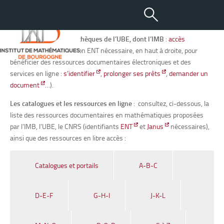
Ressources documentaires
Le catalogue des bibliothèques de l’UBE, dont l’IMB
:
accès
catalogue
(i
dentification ENT nécessaire, en haut à droite, pour
bénéficier des ressources documentaires électroniques et des
services en ligne :
s’identifier
,
prolonger ses prêts
,
demander un
document
…).
Les catalogues et les ressources en ligne
: consultez, ci-dessous, la
liste des ressources documentaires en mathématiques proposées
par l’IMB, l’UBE, le CNRS (identifiants
ENT
et
Janus
nécessaires),
ainsi que des ressources en libre accès :
Catalogues et portails
A-B-C
D-E-F
G-H-I
J-K-L