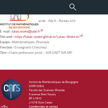
WOIKE Lukas (50%)
Adresse :
IMB - 9 avenue Alain Savary - BP47870 - 21078 DIJON
Localisation :
Bâtiment Mirande - Aile A - Bureau 403
Tél. :
03 80 39 90 62
E-mail :
lukas.woike@ube.fr
Site web :
https://lukas-woike.github.io/Lukas-Woike.io/
Equipe :
Mathématiques-Physique
Fonction :
Enseignant-Chercheur
Titre :
Chaire professeur junior - 50% GADT 50% MP
Institut de Mathématiques de Bourgogne
(UMR 5584)
Faculté des Sciences Mirande
9 avenue Alain Savary
BP 47870
21078 Dijon Cedex
Coordonnées et contact