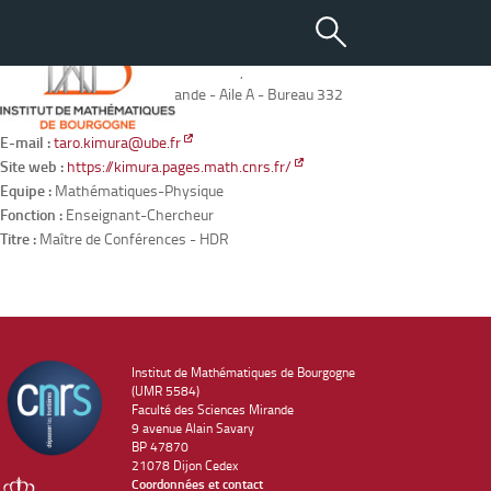
KIMURA Taro
Adresse :
IMB - 9 avenue Alain Savary - BP47870 - 21078 DIJON
Localisation :
Bâtiment Mirande - Aile A - Bureau 332
Tél. :
03 80 39 58 30
E-mail :
taro.kimura@ube.fr
Site web :
https://kimura.pages.math.cnrs.fr/
Equipe :
Mathématiques-Physique
Fonction :
Enseignant-Chercheur
Titre :
Maître de Conférences - HDR
Institut de Mathématiques de Bourgogne
(UMR 5584)
Faculté des Sciences Mirande
9 avenue Alain Savary
BP 47870
21078 Dijon Cedex
Coordonnées et contact