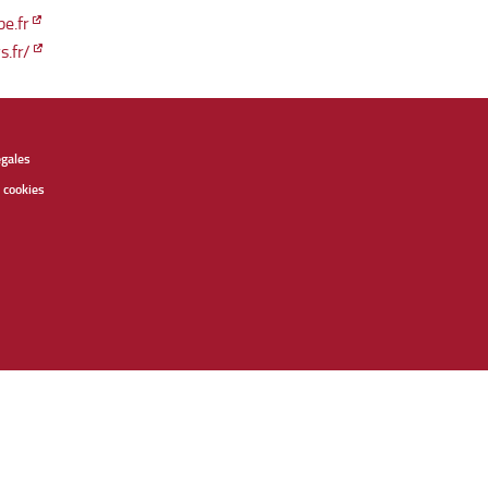
e.fr
s.fr/
égales
 cookies