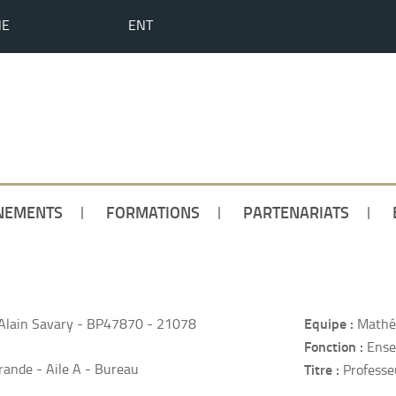
HE
ENT
NEMENTS
FORMATIONS
PARTENARIATS
Equipe :
Alain Savary - BP47870 - 21078
Mathé
Fonction :
Ense
ande - Aile A - Bureau
Titre :
Professe