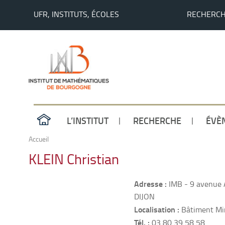
UFR, INSTITUTS, ÉCOLES
RECHERC
L’INSTITUT
RECHERCHE
ÉVÈ
Accueil
KLEIN Christian
Adresse :
IMB - 9 avenue 
DIJON
Localisation :
Bâtiment Mir
Tél. :
03 80 39 58 58