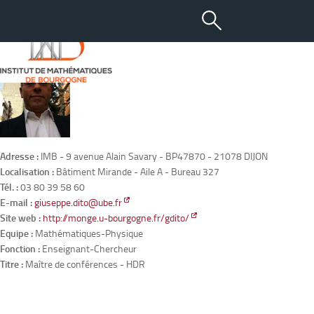
DITO Giuseppe
Adresse :
IMB - 9 avenue Alain Savary - BP47870 - 21078 DIJON
Localisation :
Bâtiment Mirande - Aile A - Bureau 327
Tél. :
03 80 39 58 60
E-mail :
giuseppe.dito@ube.fr
Site web :
http://monge.u-bourgogne.fr/gdito/
Equipe :
Mathématiques-Physique
Fonction :
Enseignant-Chercheur
Titre :
Maître de conférences - HDR