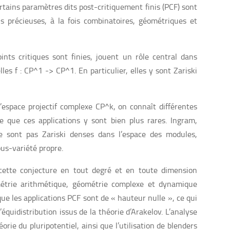
rtains paramètres dits post-critiquement finis (PCF) sont
s précieuses, à la fois combinatoires, géométriques et
ints critiques sont finies, jouent un rôle central dans
les f : CP^1 -> CP^1. En particulier, elles y sont Zariski
espace projectif complexe CP^k, on connaît différentes
e que ces applications y sont bien plus rares. Ingram,
e sont pas Zariski denses dans l’espace des modules,
us-variété propre.
 cette conjecture en tout degré et en toute dimension
étrie arithmétique, géométrie complexe et dynamique
que les applications PCF sont de « hauteur nulle », ce qui
équidistribution issus de la théorie d’Arakelov. L’analyse
orie du pluripotentiel, ainsi que l’utilisation de blenders