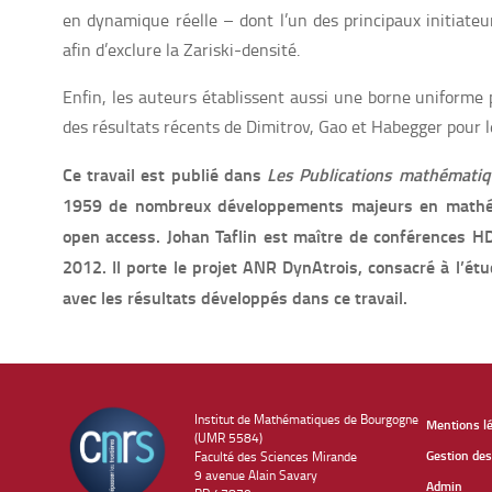
en dynamique réelle – dont l’un des principaux initiate
afin d’exclure la Zariski-densité.
Enfin, les auteurs établissent aussi une borne uniforme
des résultats récents de Dimitrov, Gao et Habegger pour l
Ce travail est publié dans
Les Publications mathématiq
1959 de nombreux développements majeurs en mathém
open access. Johan Taflin est maître de conférences 
2012. Il porte le projet ANR DynAtrois, consacré à l’é
avec les résultats développés dans ce travail.
Institut de Mathématiques de Bourgogne
Mentions l
(UMR 5584)
Gestion des
Faculté des Sciences Mirande
9 avenue Alain Savary
Admin