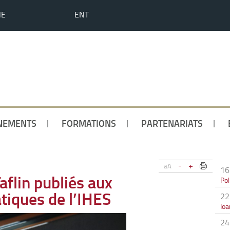
HE
ENT
NEMENTS
FORMATIONS
PARTENARIATS
-
+
aA
16
aflin publiés aux
Pol
tiques de l’IHES
22
Io
24