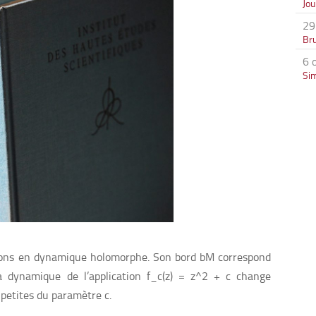
Jo
29
Bru
6 
Si
tions en dynamique holomorphe. Son bord bM correspond
 dynamique de l’application f_c(z) = z^2 + c change
 petites du paramètre c.