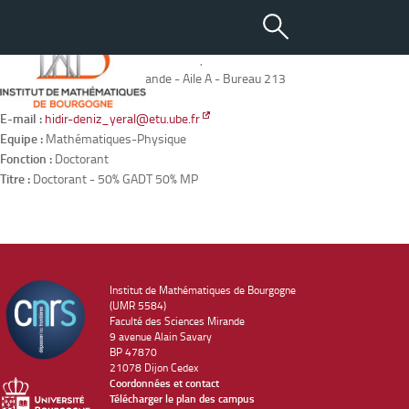
YERAL Hidir Deniz (50%)
Adresse :
IMB - 9 avenue Alain Savary - BP47870 - 21078 DIJON
Localisation :
Bâtiment Mirande - Aile A - Bureau 213
Tél. :
03 80 39 68 95
E-mail :
hidir-deniz_yeral@etu.ube.fr
Equipe :
Mathématiques-Physique
Fonction :
Doctorant
Titre :
Doctorant - 50% GADT 50% MP
Institut de Mathématiques de Bourgogne
(UMR 5584)
Faculté des Sciences Mirande
9 avenue Alain Savary
BP 47870
21078 Dijon Cedex
Coordonnées et contact
Télécharger le plan des campus