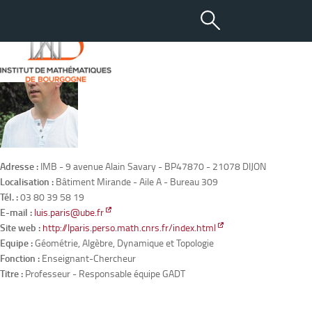
PARIS Luis
Adresse :
IMB - 9 avenue Alain Savary - BP47870 - 21078 DIJON
Localisation :
Bâtiment Mirande - Aile A - Bureau 309
Tél. :
03 80 39 58 19
E-mail :
luis.paris@ube.fr
Site web :
http://lparis.perso.math.cnrs.fr/index.html
Equipe :
Géométrie, Algèbre, Dynamique et Topologie
Fonction :
Enseignant-Chercheur
Titre :
Professeur - Responsable équipe GADT