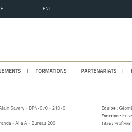
HE
ENT
NEMENTS
FORMATIONS
PARTENARIATS
Equipe :
Alain Savary - BP47870 - 21078
Géomét
Fonction :
Ense
ande - Aile A - Bureau 208
Titre :
Professe