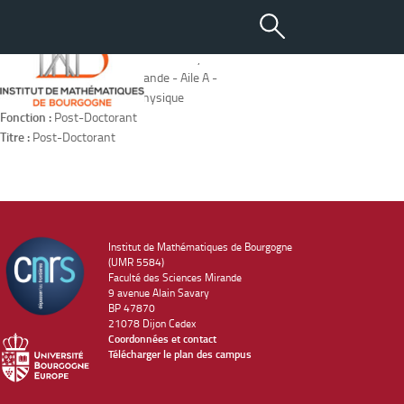
MITCHELL Matthew
Adresse :
IMB - 9 avenue Alain Savary - BP47870 - 21078 DIJON
Localisation :
Bâtiment Mirande - Aile A -
Equipe :
Mathématiques-Physique
Fonction :
Post-Doctorant
Titre :
Post-Doctorant
Institut de Mathématiques de Bourgogne
(UMR 5584)
Faculté des Sciences Mirande
9 avenue Alain Savary
BP 47870
21078 Dijon Cedex
Coordonnées et contact
Télécharger le plan des campus