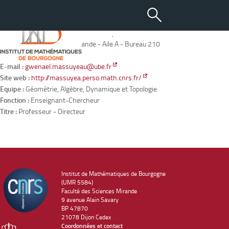
MASSUYEAU Gwénaël
Adresse :
IMB - 9 avenue Alain Savary - BP47870 - 21078 DIJON
Localisation :
Bâtiment Mirande - Aile A - Bureau 210
Tél. :
03 80 39 58 73
E-mail :
gwenael.massuyeau@ube.fr
Site web :
http://massuyea.perso.math.cnrs.fr/
Equipe :
Géométrie, Algèbre, Dynamique et Topologie
Fonction :
Enseignant-Chercheur
Titre :
Professeur - Directeur
Institut de Mathématiques de Bourgogne
(UMR 5584)
Faculté des Sciences Mirande
9 avenue Alain Savary
BP 47870
21078 Dijon Cedex
Coordonnées et contact