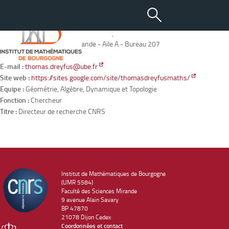
DREYFUS Thomas
Adresse :
IMB - 9 avenue Alain Savary - BP47870 - 21078 DIJON
Localisation :
Bâtiment Mirande - Aile A - Bureau 207
Tél. :
03 80 39 36 02
E-mail :
thomas.dreyfus@ube.fr
Site web :
https://sites.google.com/site/thomasdreyfusmaths/
Equipe :
Géométrie, Algèbre, Dynamique et Topologie
Fonction :
Chercheur
Titre :
Directeur de recherche CNRS
Institut de Mathématiques de Bourgogne
(UMR 5584)
Faculté des Sciences Mirande
9 avenue Alain Savary
BP 47870
21078 Dijon Cedex
Coordonnées et contact