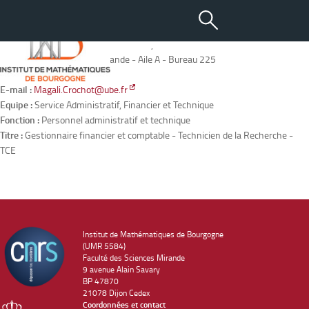
CROCHOT Magali
Adresse :
IMB - 9 avenue Alain Savary - BP47870 - 21078 DIJON
Localisation :
Bâtiment Mirande - Aile A - Bureau 225
Tél. :
03 80 39 58 52
E-mail :
Magali.Crochot@ube.fr
Equipe :
Service Administratif, Financier et Technique
Fonction :
Personnel administratif et technique
Titre :
Gestionnaire financier et comptable - Technicien de la Recherche -
TCE
Institut de Mathématiques de Bourgogne
(UMR 5584)
Faculté des Sciences Mirande
9 avenue Alain Savary
BP 47870
21078 Dijon Cedex
Coordonnées et contact