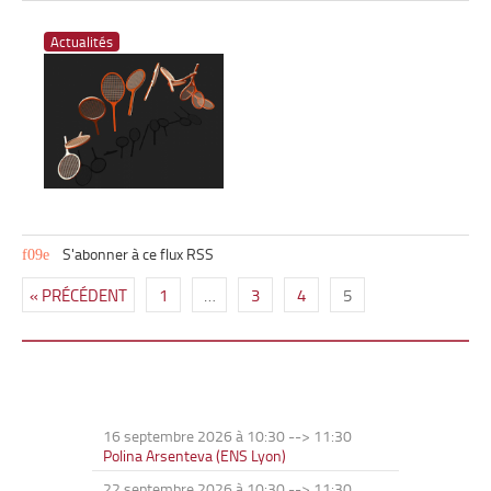
Actualités
S'abonner à ce flux RSS
« PRÉCÉDENT
1
…
3
4
5
16 septembre 2026 à 10:30
-->
11:30
Polina Arsenteva (ENS Lyon)
22 septembre 2026 à 10:30
-->
11:30