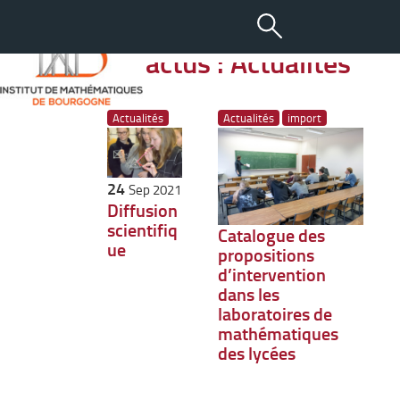
Toutes les actus : Actualités
Actualités
Actualités
import
24
Sep 2021
Diffusion
scientifiq
Catalogue des
ue
propositions
d’intervention
dans les
laboratoires de
mathématiques
des lycées