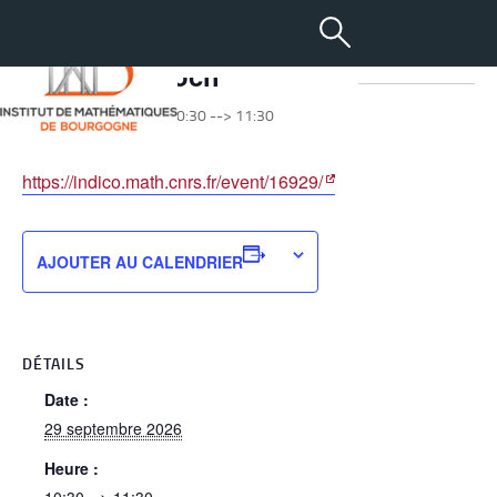
Bruno Le Floch
-
+
aA
29 septembre 2026 à 10:30
-->
11:30
https://indico.math.cnrs.fr/event/16929/
AJOUTER AU CALENDRIER
DÉTAILS
Date :
29 septembre 2026
Heure :