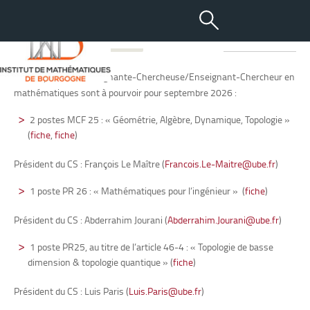
-
+
10 MAR 2026
aA
Quatre postes d’Enseignante-Chercheuse/Enseignant-Chercheur en
mathématiques sont à pourvoir pour septembre 2026 :
2 postes MCF 25 : « Géométrie, Algèbre, Dynamique, Topologie »
(
fiche
,
fiche
)
Président du CS : François Le Maître (
Francois.Le-Maitre@ube.fr
)
1 poste PR 26 : « Mathématiques pour l’ingénieur »
(
fiche
)
Président du CS : Abderrahim Jourani (
Abderrahim.Jourani@ube.fr
)
1 poste PR25, au titre de l’article 46-4 : « Topologie de basse
dimension & topologie quantique » (
fiche
)
Président du CS : Luis Paris (
Luis.Paris@ube.fr
)