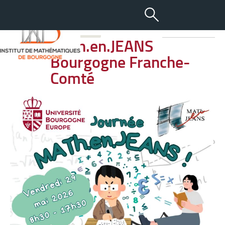
-
+
27 MAI 2026
aA
Math.en.JEANS
Bourgogne Franche-
Comté