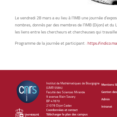
Le vendredi 28 mars a eu lieu à l’IMB une journée d’expo
nombres, donnés par des membres de l’IMB (Dijon) et du L
les liens entre les chercheurs et chercheuses qui travaill
Programme de la journée et participant :
https://indico.m
Institut de Mathématiques de Bourgogne
Mentions l
(UMR 5584)
Gestion des
Faculté des Sciences Mirande
9 avenue Alain Savary
Admin
BP 47870
21078 Dijon Cedex
Intranet
Coordonnées et contact
Télécharger le plan des campus