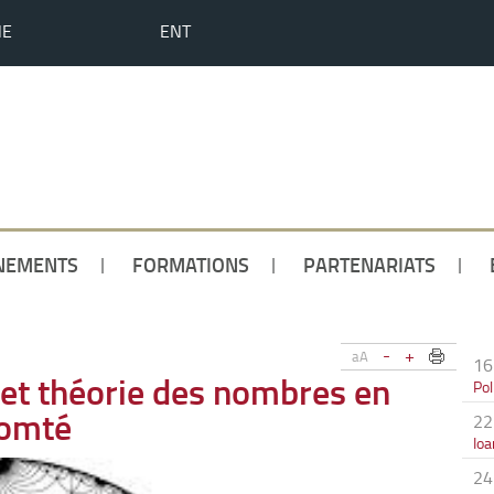
HE
ENT
NEMENTS
FORMATIONS
PARTENARIATS
-
+
aA
16
et théorie des nombres en
Pol
Comté
22
Io
24