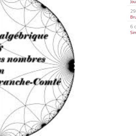
Jo
29
Bru
6 
Si