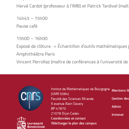
Hervé Cardot (professeur à l’IMB) et Patrick Tardivel (maît
14h45 – 15h00
Pause café
15h00 – 16h00
Exposé de clôture : « Échantillon d’outils mathématiques 
Amphithéâtre Paris
Vincent Perrollaz (maître de conférences à l’université de 
Institut de Mathématiques de Bourgogne
Mentions l
(UMR 5584)
Gestion des
Faculté des Sciences Mirande
9 avenue Alain Savary
Admin
BP 47870
21078 Dijon Cedex
Intranet
Coordonnées et contact
Télécharger le plan des campus