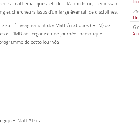
Jo
ements mathématiques et de l’IA moderne, réunissant
29
g et chercheurs issus d’un large éventail de disciplines.
Bru
erche sur l’Enseignement des Mathématiques (IREM) de
6 
ues et l’IMB ont organisé une journée thématique
Si
e programme de cette journée :
agogiques MathAData