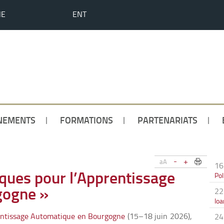
HE
ENT
NEMENTS
FORMATIONS
PARTENARIATS
-
+
aA
16
ques pour l’Apprentissage
Pol
gogne »
22
Io
entissage Automatique en Bourgogne
(15–18 juin 2026),
24