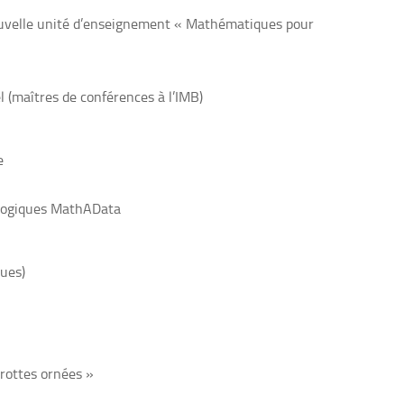
ouvelle unité d’enseignement « Mathématiques pour
l (maîtres de conférences à l’IMB)
e
agogiques MathAData
ques)
grottes ornées »